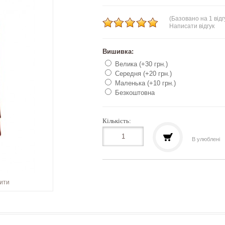
(Базовано на 1 відг
Написати відгук
Вишивка:
Велика (+30 грн.)
Середня (+20 грн.)
Маленька (+10 грн.)
Безкоштовна
Кількість:
В улюблені
шити