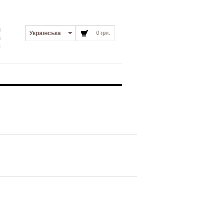
и
Українська
0 грн.
и
я