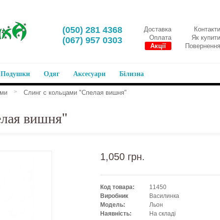
‎(050) 281 4368
Доставка
Контакт
Оплата
Як купит
‎(067) 957 0303
Акції
Поверненн
Подушки
Одяг
Аксесуари
Білизна
>
ями
Слинг с кольцами "Спелая вишня"
елая вишня"
1,050 грн.
Код товара:
11450
Виробник
Василинка
Модель:
Льон
Наявність:
На складі