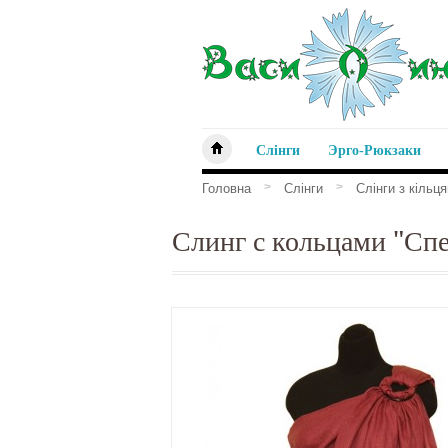
Слінги
Эрго-Рюкзаки
>
>
Головна
Слінги
Слінги з кільц
Слинг с кольцами "Сп