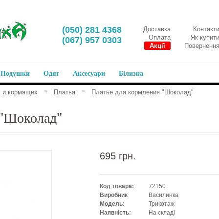
‎(050) 281 4368
Доставка
Контакт
Оплата
Як купит
‎(067) 957 0303
Акції
Поверненн
Подушки
Одяг
Аксесуари
Білизна
>
>
 и кормящих
Платья
Платье для кормления "Шоколад"
 "Шоколад"
695 грн.
Код товара:
72150
Виробник
Василинка
Модель:
Трикотаж
Наявність:
На складі