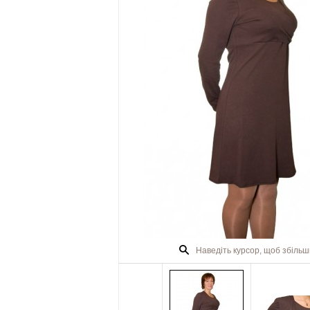
Наведіть курсор, щоб збіль