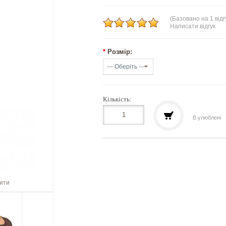
(Базовано на 1 відг
Написати відгук
*
Розмір:
Кількість:
В улюблені
шити