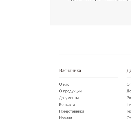
Василинка
Д
О нас
Оп
О продукции
До
Документы
Ро
Контакти
Пи
Представники
Ін
Новини
Ст