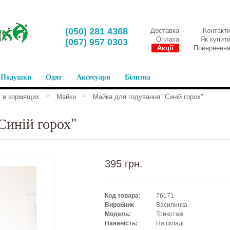
‎(050) 281 4368
Доставка
Контакт
Оплата
Як купит
‎(067) 957 0303
Акції
Поверненн
Подушки
Одяг
Аксесуари
Білизна
>
>
 и кормящих
Майки
Майка для годування "Синій горох"
Синій горох"
395 грн.
Код товара:
76171
Виробник
Василинка
Модель:
Трикотаж
Наявність:
На складі