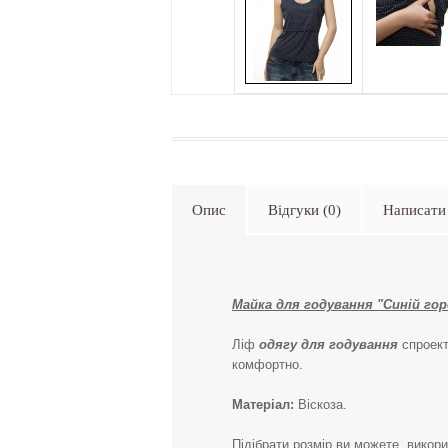
Опис
Відгуки (0)
Написати 
Майка для годування "Синій гор
Ліф
одягу для годування
спроект
комфортно.
Матеріал:
Віскоза.
Підібрати розмір ви можете, вико