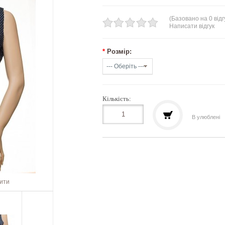
(Базовано на 0 відг
Написати відгук
*
Розмір:
Кількість:
В улюблені
шити