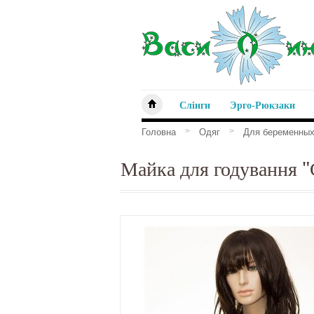
Слінги
Эрго-Рюкзаки
>
>
Головна
Одяг
Для беременных
Майка для годування "