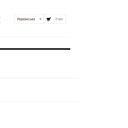
и
Українська
0 грн.
и
я