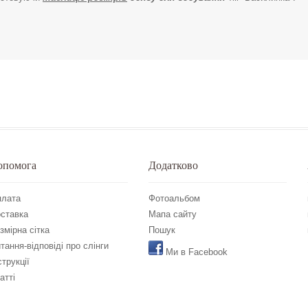
опомога
Додатково
лата
Фотоальбом
ставка
Мапа сайту
змірна сітка
Пошук
тання-відповіді про слінги
Ми в Facebook
струкції
атті