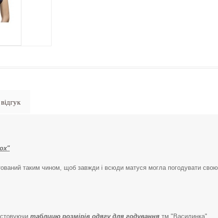
відгук
ох"
ований таким чином, щоб завжди і всюди матуся могла погодувати свою
ристовуючи
таблицю розмірів
одягу для годування
тм "Василинка".