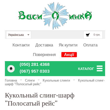
Українська
0 грн.
Контакти
Доставка
Як купити
Оплата
Повернення
Акції
‎‎‎‎‎(050) 281 4368
КАТАЛОГ
‎‎‎‎‎(067) 957 0303
>
>
>
Головна
Слінги
Кукольные слинги
Кукольный слинг-
шарф "Полосатый рейс"
Кукольный слинг-шарф
"Полосатый рейс"