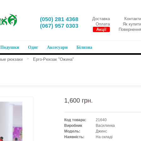
‎(050) 281 4368
Доставка
Контакт
Оплата
Як купит
‎(067) 957 0303
Акції
Поверненн
Подушки
Одяг
Аксесуари
Білизна
>
вые рюкзаки
Ерго-Рюкзак "Ожина"
1,600 грн.
Код товара:
21640
Виробник
Василинка
Модель:
Джинс
Наявність:
На складі