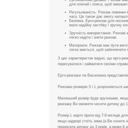
для плечей і пояса, щоб зменшити
Регульованість. Рюкзак повинен 
часу. Це також дає змогу налашто
Безпека. Ерго-рюкзак для носінн
мати надійну застібку і зручну ко
Зручність використання. Рюкзак 
легко надіти і зняти рюкзак.
Матеріали. Рюкзак має бути вигот
легко миється, щоб забезпечити гі
З цих характеристик видно, що ерго-рюк
пересуватися і займатися своїми справа
Ерго-рюкзаки тм Василинка представлені
Рюкзаки розмірів S і L розрізняються 
Маленький розмір буде зручнішим, якщо 
рюкзаку Ви зможете носити дитину до 12
Розмір L варто брати від 7-9 місяців дл
якщо надворі стоїть зима (а Ви хочете н
проносити дитину до 3 років, а може й 