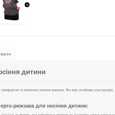
відгук
осіння дитини
 комфортне та безпечне носіння малюка. Він має особливу конструкцію, я
 ерго-рюкзака для носіння дитини:
 спеціальну форму, яка забезпечує правильну підтримку спини дитини та 