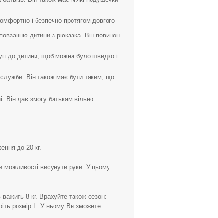
комфортно і безпечно протягом довгого
повзанню дитини з рюкзака. Він повинен
туп до дитини, щоб можна було швидко і
н служби. Він також має бути таким, що
і. Він дає змогу батькам вільно
ення до 20 кг.
ти можливості висунути руки. У цьому
в важить 8 кг. Врахуйте також сезон:
еріть розмір L. У ньому Ви зможете