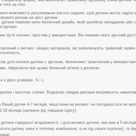
 тиск на тіло.
мати можливість регулювання висоти сидіння, щоб дитина могла сидіти 
вувати рюкзак на зріст дитини.
я дитини повинен мати безпечний дизайн, який запобігає випаданню або с
нструкцію.
має бути легким і простим у використанні. Він повинен мати зручний дос
овлений з якісних і міцних матеріалів, які забезпечують тривалий термі
гієнічність.
зак для носіння дитини є зручним, безпечним і практичним у використанн
ми, зберігаючи при цьому близький зв'язок з дитиною.
 в двох розмірах: S і L.
шириною і висотою спинки. Водночас обидва рюкзаки витримують навантаж
Вашій дитині 4-7 місяців, якщо вона не велика і не погоджується не ма
-18 місяців (залежно від товщини одягу).
я дитини середньої вгодованості, і для великої дитини, яка вже в 5 місяці
осити дитину зовні в теплому комбінезоні, а не під своєю курткою), то б
довше.