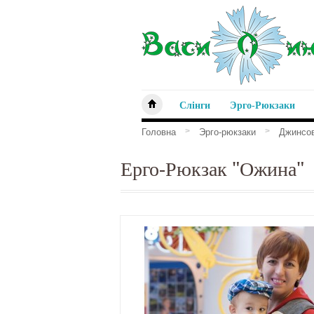
Слінги
Эрго-Рюкзаки
>
>
Головна
Эрго-рюкзаки
Джинсо
Ерго-Рюкзак "Ожина"