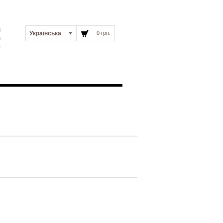
и
Українська
0 грн.
и
я