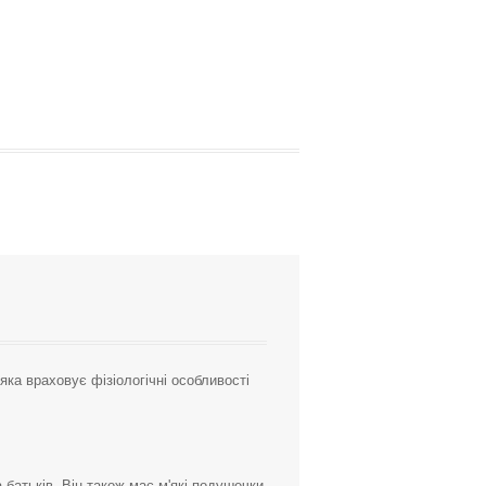
ка враховує фізіологічні особливості
батьків. Він також має м'які подушечки