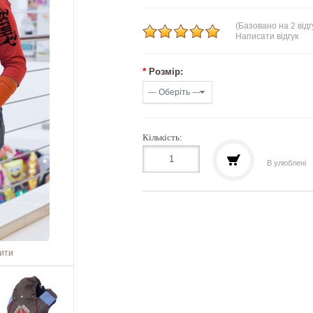
(Базовано на 2 відг
Написати відгук
*
Розмір:
Кількість:
В улюблені
шити