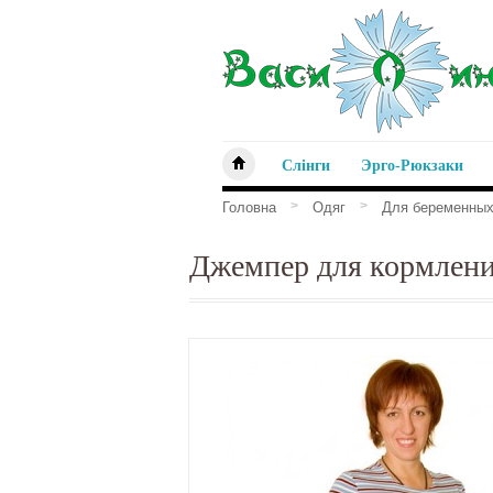
Слінги
Эрго-Рюкзаки
>
>
Головна
Одяг
Для беременных
Джемпер для кормлени