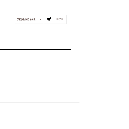
и
Українська
0 грн.
и
я