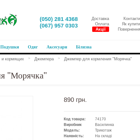
‎(050) 281 4368
Доставка
Контакт
Оплата
Як купит
‎(067) 957 0303
Акції
Поверненн
Подушки
Одяг
Аксесуари
Білизна
>
>
 и кормящих
Джемпера
Джемпер для кормления "Морячка"
я "Морячка"
890 грн.
Код товара:
74170
Виробник
Василинка
Модель:
Трикотаж
Наявність:
На складі