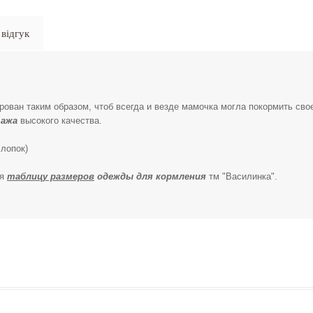
відгук
рован таким образом, чтоб всегда и везде мамочка могла покормить сво
ажа
высокого качества.
лопок)
уя
таблицу размеров
одежды для кормления
тм "Василинка".