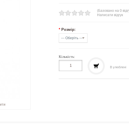
(Базовано на 0 відг
Написати відгук
*
Розмір:
Кількість:
В улюблені
шити