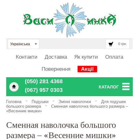
Українська
0 грн.
Контакти
Доставка
Як купити
Оплата
Повернення
Акції
‎‎‎‎‎(050) 281 4368
КАТАЛОГ
‎‎‎‎‎(067) 957 0303
>
>
>
Головна
Подушки
Змінні наволочки
Для подушек
>
большого размера
Сменная наволочка большого размера –
«Весенние мишки»
Сменная наволочка большого
размера – «Весенние мишки»