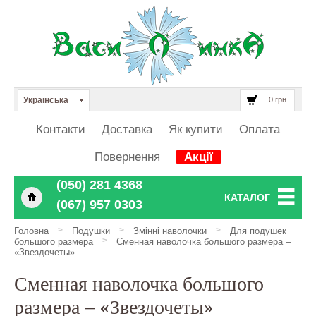
Українська
0 грн.
Контакти
Доставка
Як купити
Оплата
Повернення
Акції
‎‎‎‎‎(050) 281 4368
КАТАЛОГ
‎‎‎‎‎(067) 957 0303
>
>
>
Головна
Подушки
Змінні наволочки
Для подушек
>
большого размера
Сменная наволочка большого размера –
«Звездочеты»
Сменная наволочка большого
размера – «Звездочеты»