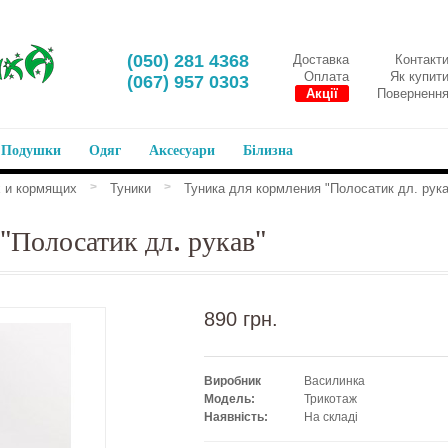
‎(050) 281 4368
Доставка
Контакт
Оплата
Як купит
‎(067) 957 0303
Акції
Поверненн
Подушки
Одяг
Аксесуари
Білизна
>
>
 и кормящих
Туники
Туника для кормления "Полосатик дл. рука
"Полосатик дл. рукав"
890 грн.
Виробник
Василинка
Модель:
Трикотаж
Наявність:
На складі