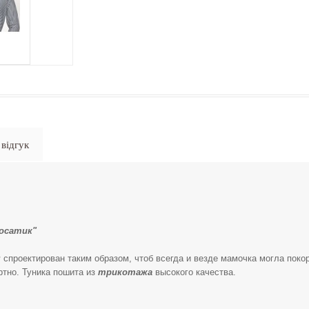
відгук
лосатик"
я
спроектирован таким образом, чтоб всегда и везде мамочка могла поко
тно. Туника пошита из
трикотажа
высокого качества.