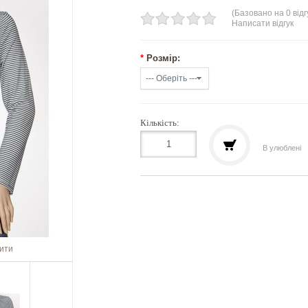
(Базовано на 0 відг
Написати відгук
*
Розмір:
Кількість:
В улюблені
шити