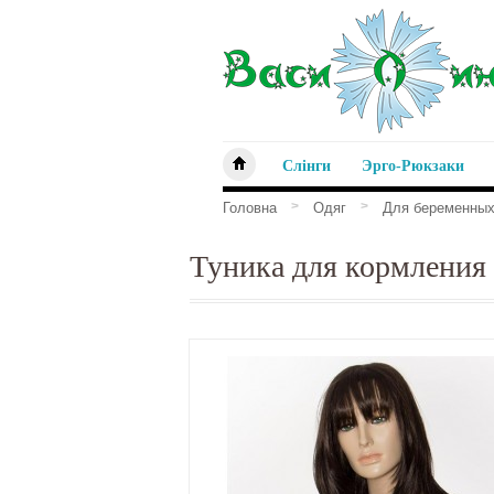
Слінги
Эрго-Рюкзаки
>
>
Головна
Одяг
Для беременных
Туника для кормления 