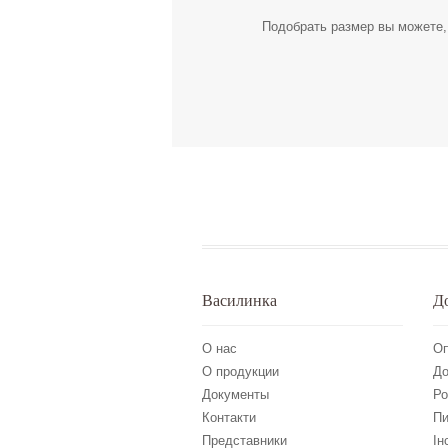
Подобрать размер вы можете
Василинка
Д
О нас
Оп
О продукции
До
Документы
Ро
Контакти
Пи
Представники
Ін