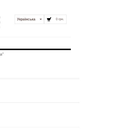
и
Українська
0 грн.
и
я
в"