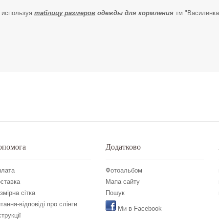
, используя
таблицу размеров
одежды для кормления
тм "Василинка
опомога
Додатково
лата
Фотоальбом
ставка
Мапа сайту
змірна сітка
Пошук
тання-відповіді про слінги
Ми в Facebook
струкції