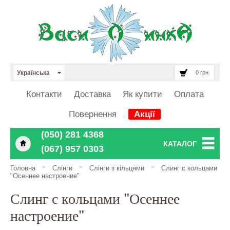
Українська
0 грн.
Контакти
Доставка
Як купити
Оплата
Повернення
Акції
‎‎‎‎‎(050) 281 4368
КАТАЛОГ
‎‎‎‎‎(067) 957 0303
>
>
>
Головна
Слінги
Слінги з кільцями
Слинг с кольцами
"Осеннее настроение"
Слинг с кольцами "Осеннее
настроение"