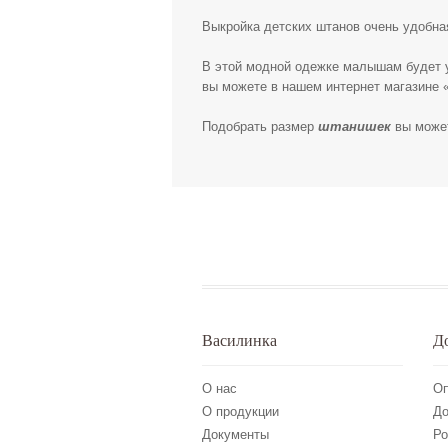
Выкройка детских штанов очень удобна
В этой модной одежке малышам будет ую
вы можете в нашем интернет магазине «
Подобрать размер
штанишек
вы може
Василинка
Д
О нас
Оп
О продукции
До
Документы
Ро