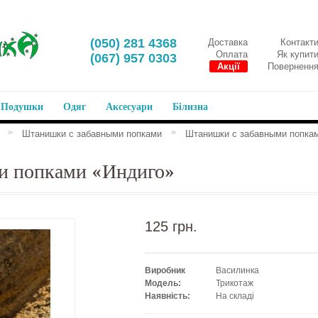
‎(050) 281 4368
Доставка
Контакт
Оплата
Як купит
‎(067) 957 0303
Акції
Поверненн
Подушки
Одяг
Аксесуари
Білизна
>
>
Штанишки с забавными попками
Штанишки с забавными попка
и попками «Индиго»
125 грн.
Виробник
Василинка
Модель:
Трикотаж
Наявність:
На складі