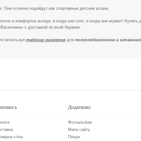
я. Они отлично подойдут как спортивные детские штаны.
тно и комфортно всегда: и когда они спят, и когда они играют! Купить
Василинка» с доставкой по всей Украине.
те используя
таблицу размеров
для
полукомбинезонов и штанише
опомога
Додатково
лата
Фотоальбом
ставка
Мапа сайту
змірна сітка
Пошук