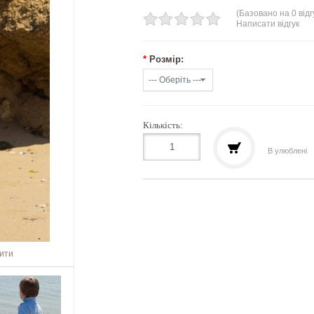
(Базовано на 0 відг
Написати відгук
*
Розмір:
Кількість:
В улюблені
шити