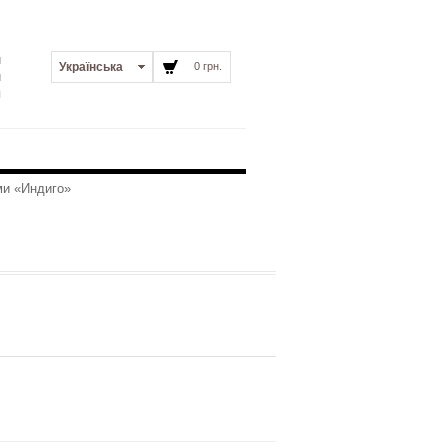
и
Українська
0 грн.
и
я
ми «Индиго»