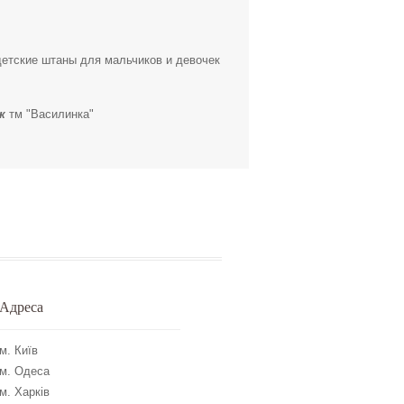
 детские штаны для мальчиков и девочек
к
тм "Василинка"
Адреса
м. Київ
м. Одеса
м. Харків