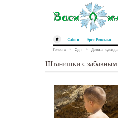
Слінги
Эрго-Рюкзаки
>
>
Головна
Одяг
Детская одежда
Штанишки с забавным