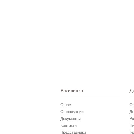
Василинка
Д
О нас
Оп
О продукции
До
Документы
Ро
Контакти
Пи
Представники
Ін