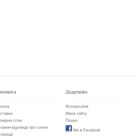
опомога
Додатково
лата
Фотоальбом
ставка
Мапа сайту
змірна сітка
Пошук
тання-відповіді про слінги
Ми в Facebook
струкції