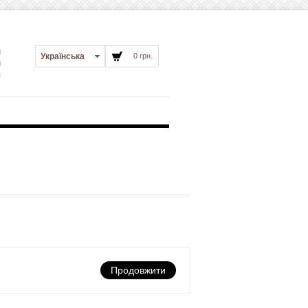
и
Українська
0 грн.
и
я
Продовжити