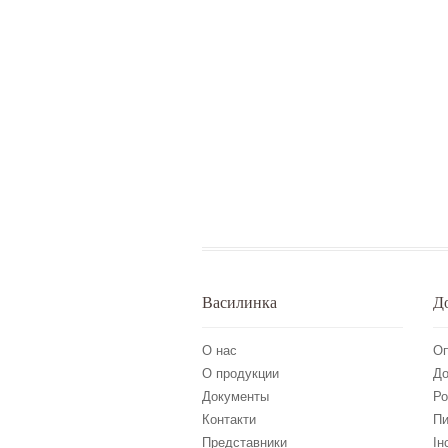
Василинка
Д
О нас
Оп
О продукции
До
Документы
Ро
Контакти
Пи
Представники
Ін