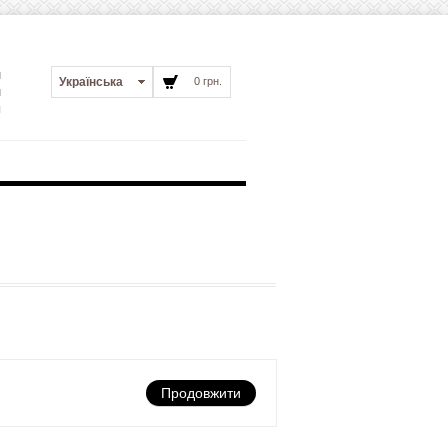
и
Українська
0 грн.
и
я
Продовжити