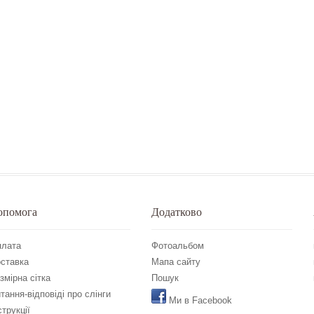
опомога
Додатково
лата
Фотоальбом
ставка
Мапа сайту
змірна сітка
Пошук
тання-відповіді про слінги
Ми в Facebook
струкції