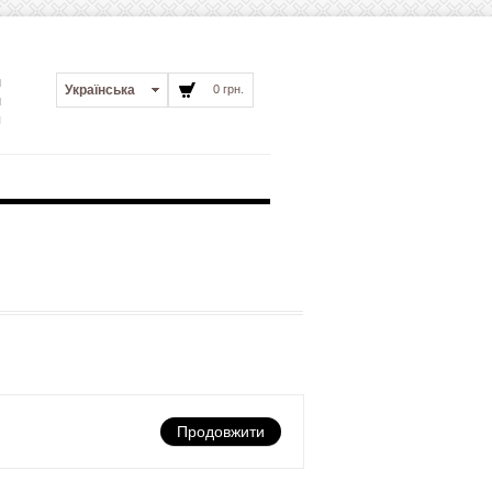
и
Українська
0 грн.
и
я
Продовжити