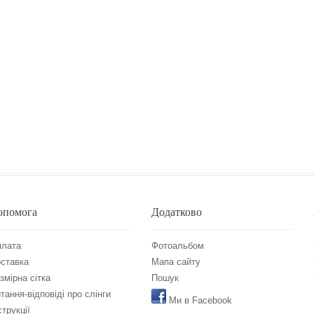
опомога
Додатково
лата
Фотоальбом
ставка
Мапа сайту
змірна сітка
Пошук
тання-відповіді про слінги
Ми в Facebook
струкції