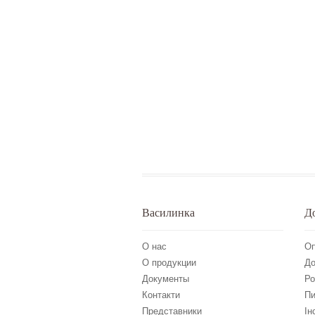
Василинка
Д
О нас
Оп
О продукции
До
Документы
Ро
Контакти
Пи
Представники
Ін