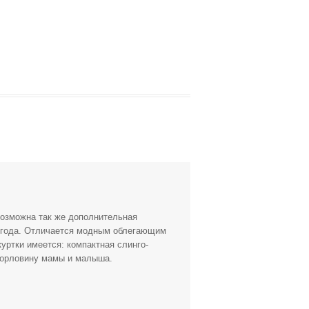
возможна так же дополнительная
я года. Отличается модным облегающим
уртки имеется: компактная слинго-
горловину мамы и малыша.