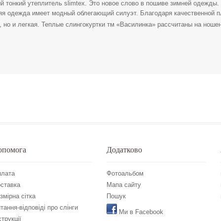
й тонкий утеплитель slimtex. Это новое слово в пошиве зимней одежды.
яя одежда имеет модный облегающий силуэт. Благодаря качественной п
, но и легкая. Теплые слингокуртки тм «Василинка» рассчитаны на ноше
опомога
Додатково
лата
Фотоальбом
ставка
Мапа сайту
змірна сітка
Пошук
тання-відповіді про слінги
Ми в Facebook
струкції