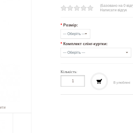
(Базовано на 0 відг
Написати відгук
*
Розмір:
*
Комплект слінг-куртки:
Кількість:
В улюблені
шити