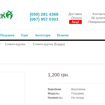
‎(050) 281 4368
Доставка
Контакт
Оплата
Як купит
‎(067) 957 0303
Акції
Поверненн
Подушки
Одяг
Аксесуари
Білизна
>
>
Слинго-куртки
Слинго-куртка (Бордо)
1,200 грн.
Виробник
Василинка
Модель:
Плащівка
Наявність:
На складі