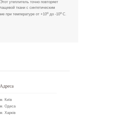
 Этот утеплитель точно повторяет
лащевой ткани с синтетическим
о
о
ние при температуре от +10
до -10
С.
Адреса
м. Київ
м. Одеса
м. Харків