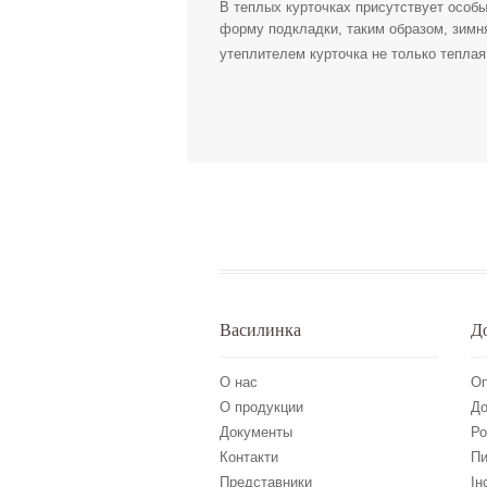
В теплых курточках присутствует особы
форму подкладки, таким образом, зимн
утеплителем курточка не только теплая
Василинка
Д
О нас
Оп
О продукции
До
Документы
Ро
Контакти
Пи
Представники
Ін