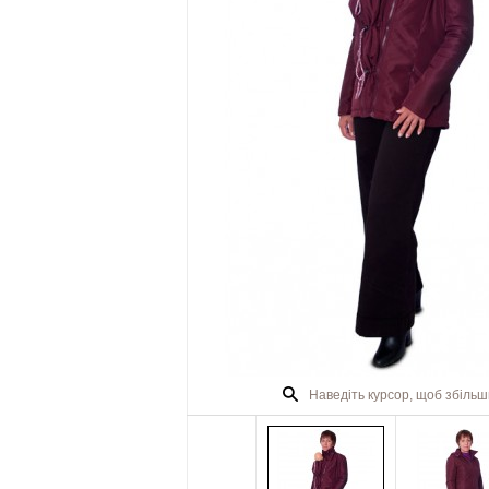
Наведіть курсор, щоб збіль