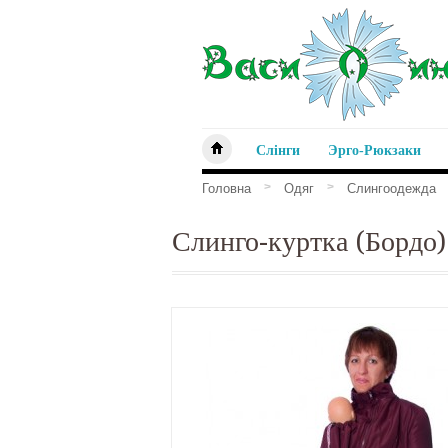
Слінги
Эрго-Рюкзаки
>
>
Головна
Одяг
Слингоодежда
Слинго-куртка (Бордо)